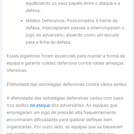
equilibrando os seus papéis entre o ataque e a
defesa.
Médios Defensivos: Posicionados à frente da
defesa, interceptaram passes e interromperam o
jogo do adversário, atuando como um escudo
para a linha de defesa.
Esses jogadores foram essenciais para manter a forma da
equipa e garantir solidez defensiva contra várias ameaças
ofensivas.
Efetividade das estratégias defensivas contra vários estilos
A efetividade das estratégias defensivas variou com base
nos estilos
de ataque
dos adversários. As equipas que
empregaram um jogo de pressão alta frequentemente
encontraram dificuldades para quebrar defesas bem
organizadas. Por outro lado, as equipas que se basearam
em contra-ataques exploraram lacunas deixadas por