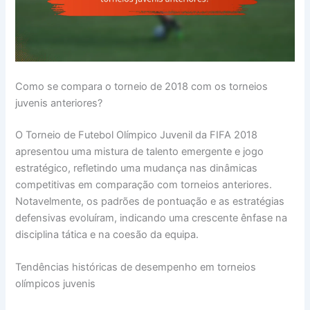
Como se compara o torneio de 2018 com os torneios
juvenis anteriores?
O Torneio de Futebol Olímpico Juvenil da FIFA 2018
apresentou uma mistura de talento emergente e jogo
estratégico, refletindo uma mudança nas dinâmicas
competitivas em comparação com torneios anteriores.
Notavelmente, os padrões de pontuação e as estratégias
defensivas evoluíram, indicando uma crescente ênfase na
disciplina tática e na coesão da equipa.
Tendências históricas de desempenho em torneios
olímpicos juvenis