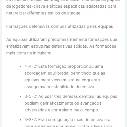
de jogadores-chave e táticas específicas adaptadas para
neutralizar diferentes estilos de ataque.
Formações defensivas comuns utilizadas pelas equipas
As equipas utilizaram predominantemente formações que
enfatizavam estruturas defensivas sólidas. As formações
mais comuns incluíram:
4-4-2: Esta formação proporcionou uma
abordagem equilibrada, permitindo que as
equipas mantivessem largura enquanto
asseguravam estabilidade defensiva.
3-5-2: Ao usar três defesas centrais, as equipas
podiam gerir eficazmente os avançados
adversários e controlar o meio-campo.
5-3-2: Esta configuração mais defensiva era
frequentemente empregue contra adversários