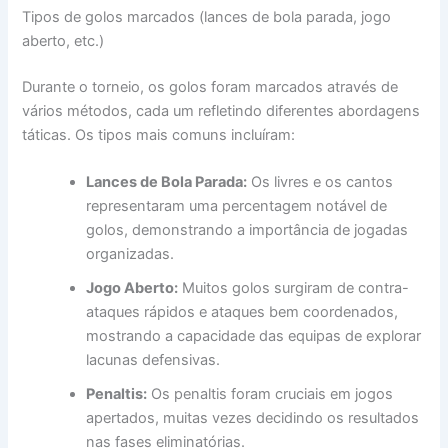
Tipos de golos marcados (lances de bola parada, jogo
aberto, etc.)
Durante o torneio, os golos foram marcados através de
vários métodos, cada um refletindo diferentes abordagens
táticas. Os tipos mais comuns incluíram:
Lances de Bola Parada:
Os livres e os cantos
representaram uma percentagem notável de
golos, demonstrando a importância de jogadas
organizadas.
Jogo Aberto:
Muitos golos surgiram de contra-
ataques rápidos e ataques bem coordenados,
mostrando a capacidade das equipas de explorar
lacunas defensivas.
Penaltis:
Os penaltis foram cruciais em jogos
apertados, muitas vezes decidindo os resultados
nas fases eliminatórias.