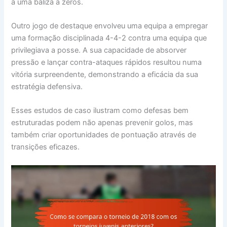
a uma baliza a zeros.
Outro jogo de destaque envolveu uma equipa a empregar
uma formação disciplinada 4-4-2 contra uma equipa que
privilegiava a posse. A sua capacidade de absorver
pressão e lançar contra-ataques rápidos resultou numa
vitória surpreendente, demonstrando a eficácia da sua
estratégia defensiva.
Esses estudos de caso ilustram como defesas bem
estruturadas podem não apenas prevenir golos, mas
também criar oportunidades de pontuação através de
transições eficazes.