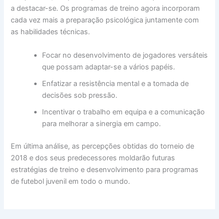
a destacar-se. Os programas de treino agora incorporam
cada vez mais a preparação psicológica juntamente com
as habilidades técnicas.
Focar no desenvolvimento de jogadores versáteis
que possam adaptar-se a vários papéis.
Enfatizar a resistência mental e a tomada de
decisões sob pressão.
Incentivar o trabalho em equipa e a comunicação
para melhorar a sinergia em campo.
Em última análise, as percepções obtidas do torneio de
2018 e dos seus predecessores moldarão futuras
estratégias de treino e desenvolvimento para programas
de futebol juvenil em todo o mundo.