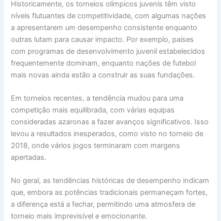
Historicamente, os torneios olímpicos juvenis têm visto
níveis flutuantes de competitividade, com algumas nações
a apresentarem um desempenho consistente enquanto
outras lutam para causar impacto. Por exemplo, países
com programas de desenvolvimento juvenil estabelecidos
frequentemente dominam, enquanto nações de futebol
mais novas ainda estão a construir as suas fundações.
Em torneios recentes, a tendência mudou para uma
competição mais equilibrada, com várias equipas
consideradas azaronas a fazer avanços significativos. Isso
levou a resultados inesperados, como visto no torneio de
2018, onde vários jogos terminaram com margens
apertadas.
No geral, as tendências históricas de desempenho indicam
que, embora as potências tradicionais permaneçam fortes,
a diferença está a fechar, permitindo uma atmosfera de
torneio mais imprevisível e emocionante.