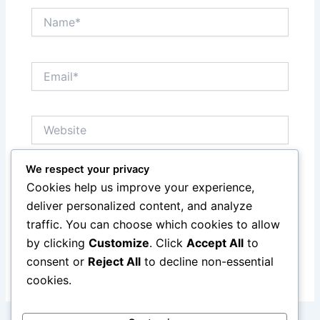
Name*
Email*
Website
We respect your privacy
Save my name, email, and website in this browser
Cookies help us improve your experience,
for the next time I comment.
deliver personalized content, and analyze
traffic. You can choose which cookies to allow
by clicking
Customize
. Click
Accept All
to
consent or
Reject All
to decline non-essential
cookies.