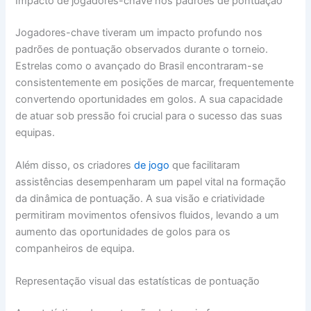
Impacto de jogadores-chave nos padrões de pontuação
Jogadores-chave tiveram um impacto profundo nos
padrões de pontuação observados durante o torneio.
Estrelas como o avançado do Brasil encontraram-se
consistentemente em posições de marcar, frequentemente
convertendo oportunidades em golos. A sua capacidade
de atuar sob pressão foi crucial para o sucesso das suas
equipas.
Além disso, os criadores
de jogo
que facilitaram
assistências desempenharam um papel vital na formação
da dinâmica de pontuação. A sua visão e criatividade
permitiram movimentos ofensivos fluidos, levando a um
aumento das oportunidades de golos para os
companheiros de equipa.
Representação visual das estatísticas de pontuação