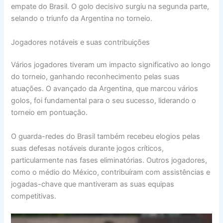
empate do Brasil. O golo decisivo surgiu na segunda parte,
selando o triunfo da Argentina no torneio.
Jogadores notáveis e suas contribuições
Vários jogadores tiveram um impacto significativo ao longo
do torneio, ganhando reconhecimento pelas suas
atuações. O avançado da Argentina, que marcou vários
golos, foi fundamental para o seu sucesso, liderando o
torneio em pontuação.
O guarda-redes do Brasil também recebeu elogios pelas
suas defesas notáveis durante jogos críticos,
particularmente nas fases eliminatórias. Outros jogadores,
como o médio do México, contribuíram com assistências e
jogadas-chave que mantiveram as suas equipas
competitivas.