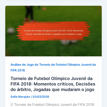
Análise de Jogo do Torneio de Futebol Olímpico Juvenil da
FIFA 2018
Torneio de Futebol Olímpico Juvenil da
FIFA 2018: Momentos críticos, Decisões
do árbitro, Jogadas que mudaram o jogo
Sofia Marquez
/
03/02/2026
O Torneio de Futebol Olímpico Juvenil da FIFA 2018