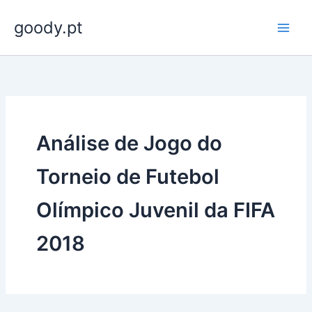
Skip
goody.pt
to
content
Análise de Jogo do
Torneio de Futebol
Olímpico Juvenil da FIFA
2018