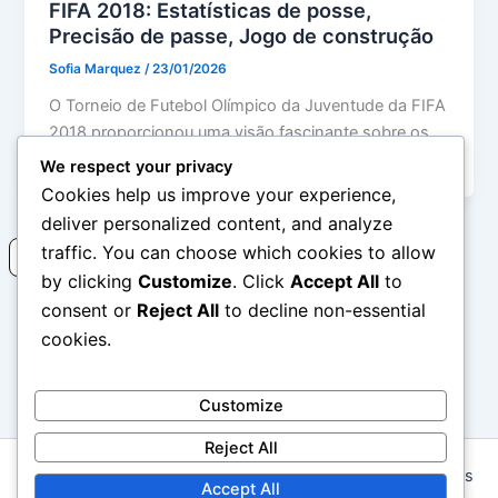
FIFA 2018: Estatísticas de posse,
Precisão de passe, Jogo de construção
Sofia Marquez
/
23/01/2026
O Torneio de Futebol Olímpico da Juventude da FIFA
2018 proporcionou uma visão fascinante sobre os
elementos táticos do futebol
We respect your privacy
Cookies help us improve your experience,
deliver personalized content, and analyze
traffic. You can choose which cookies to allow
Read more
by clicking
Customize
. Click
Accept All
to
consent or
Reject All
to decline non-essential
cookies.
1
2
Next
→
Customize
Reject All
Copyright © 2026 goody.pt | Powered by
Astra WordPress
Accept All