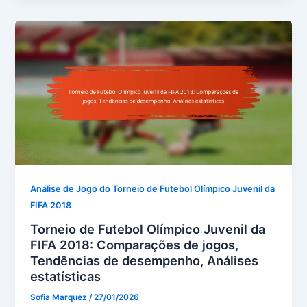
Análise de Jogo do Torneio de Futebol Olímpico Juvenil da
FIFA 2018
Torneio de Futebol Olímpico Juvenil da
FIFA 2018: Comparações de jogos,
Tendências de desempenho, Análises
estatísticas
Sofia Marquez
/
27/01/2026