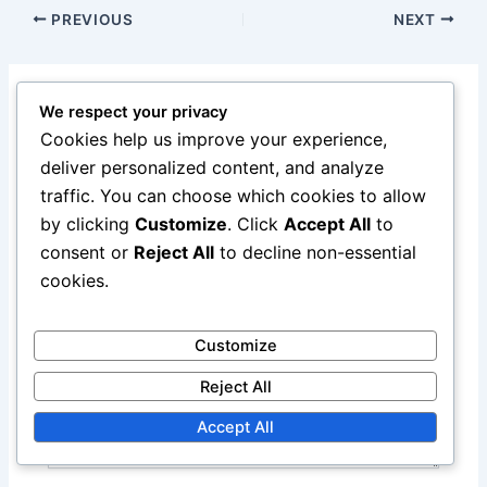
PREVIOUS
NEXT
We respect your privacy
Leave a Comment
Cookies help us improve your experience,
deliver personalized content, and analyze
Your email address will not be published.
Required
traffic. You can choose which cookies to allow
fields are marked
*
by clicking
Customize
. Click
Accept All
to
Type
consent or
Reject All
to decline non-essential
here..
cookies.
Customize
Reject All
Accept All