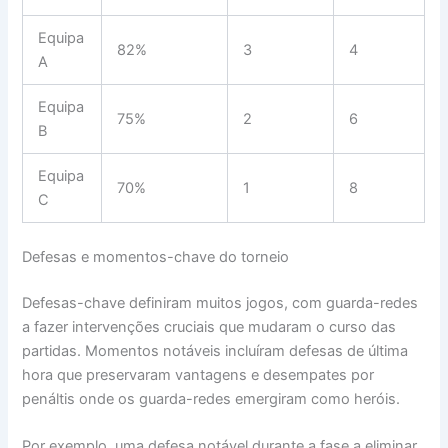
Equipa
82%
3
4
A
Equipa
75%
2
6
B
Equipa
70%
1
8
C
Defesas e momentos-chave do torneio
Defesas-chave definiram muitos jogos, com guarda-redes
a fazer intervenções cruciais que mudaram o curso das
partidas. Momentos notáveis incluíram defesas de última
hora que preservaram vantagens e desempates por
penáltis onde os guarda-redes emergiram como heróis.
Por exemplo, uma defesa notável durante a fase a eliminar