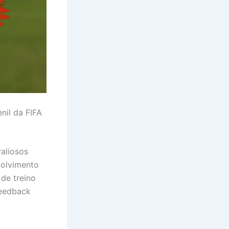
nil da FIFA
valiosos
volvimento
 de treino
feedback