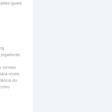
dades iguais
ing
 jogadores.
o torneio
ara níveis
tância do
 como