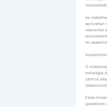
necessidade
Ao trabalha
aproveitar r
relevantes 
envolvimen
no desenvol
Investiment
O investime
estratégia 
centros des
desenvolvim
Estes inves
garantiram 