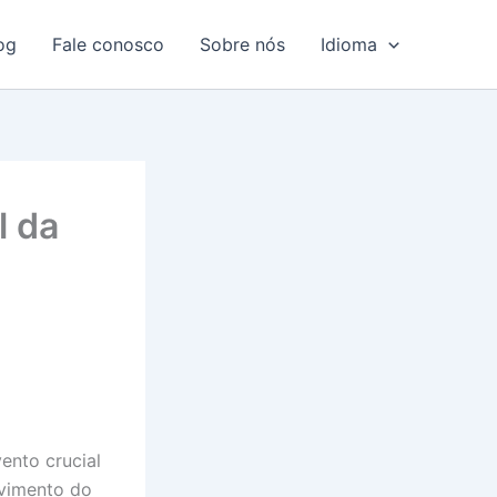
og
Fale conosco
Sobre nós
Idioma
l da
ento crucial
lvimento do