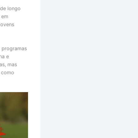
 de longo
s em
jovens
 e programas
na e
cas, mas
s como