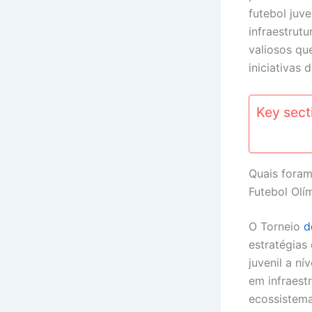
futebol juve
infraestrutu
valiosos qu
iniciativas 
Key secti
Quais foram
Futebol Olí
O Torneio
d
estratégias
juvenil a ní
em infraest
ecossistema