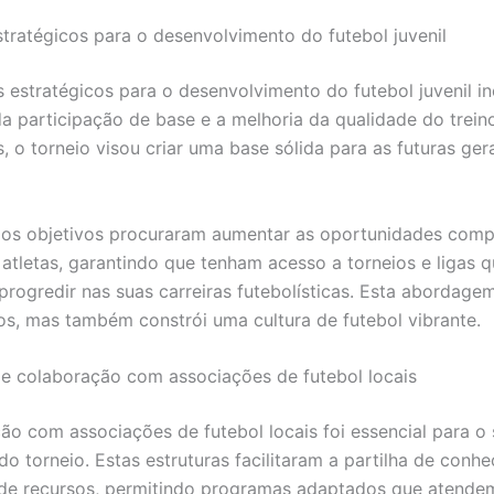
stratégicos para o desenvolvimento do futebol juvenil
s estratégicos para o desenvolvimento do futebol juvenil in
 participação de base e a melhoria da qualidade do treino
s, o torneio visou criar uma base sólida para as futuras ge
 os objetivos procuraram aumentar as oportunidades compe
 atletas, garantindo que tenham acesso a torneios e ligas
 progredir nas suas carreiras futebolísticas. Esta abordage
tos, mas também constrói uma cultura de futebol vibrante.
de colaboração com associações de futebol locais
ão com associações de futebol locais foi essencial para o
do torneio. Estas estruturas facilitaram a partilha de conh
de recursos, permitindo programas adaptados que atende