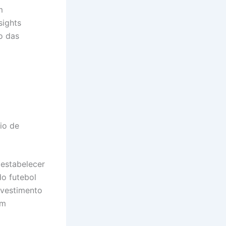
m
sights
o das
io de
estabelecer
do futebol
investimento
um