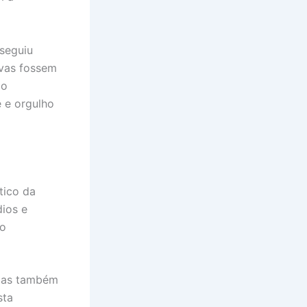
nseguiu
tivas fossem
 o
 e orgulho
tico da
dios e
ao
 mas também
sta