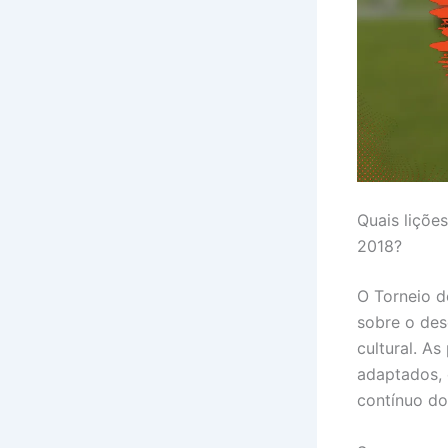
Quais liçõe
2018?
O Torneio d
sobre o des
cultural. A
adaptados, 
contínuo do