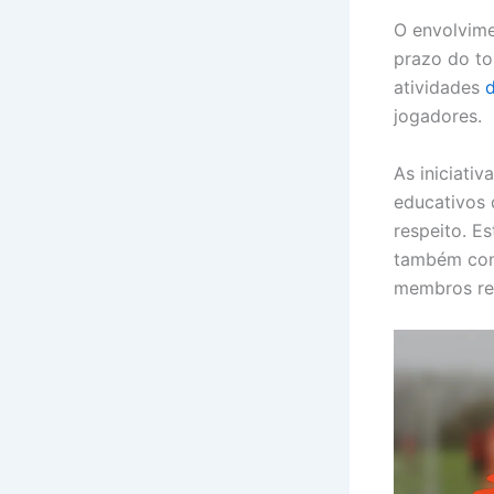
O envolvime
prazo do to
atividades
d
jogadores.
As iniciati
educativos 
respeito. E
também cont
membros re