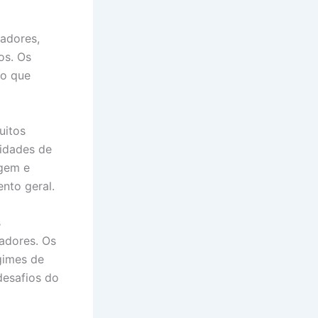
gadores,
os. Os
 o que
uitos
lidades de
gem e
nto geral.
s
adores. Os
gimes de
desafios do