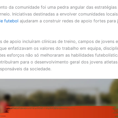
nto da comunidade foi uma pedra angular das estratégias
rneio. Iniciativas destinadas a envolver comunidades locai
e futebol
ajudaram a construir redes de apoio fortes para 
vas de apoio incluíram clínicas de treino, campos de jovens
que enfatizavam os valores do trabalho em equipa, discipli
stes esforços não só melhoraram as habilidades futebolísti
ribuíram para o desenvolvimento geral dos jovens atleta
sponsáveis da sociedade.