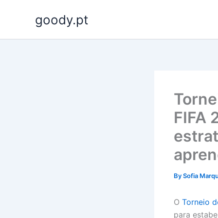
Skip
goody.pt
to
content
Torne
FIFA 
estra
apren
By
Sofia Marq
O
Torneio d
para estabe