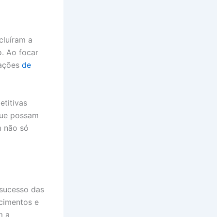
cluíram a
. Ao focar
rações
de
titivas
 que possam
m não só
 sucesso das
ecimentos e
m a