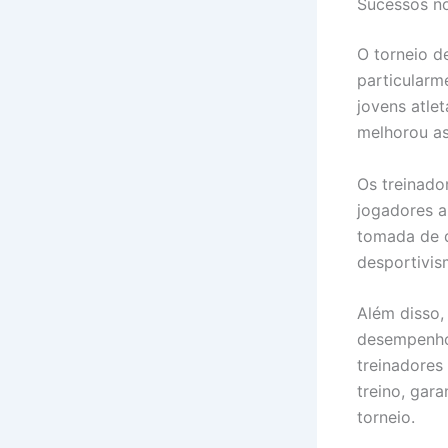
Sucessos n
O torneio d
particularm
jovens atle
melhorou as
Os treinado
jogadores a
tomada de 
desportivis
Além disso,
desempenho
treinadores
treino, gar
torneio.