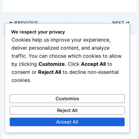
PREVIOUS
NEXT
We respect your privacy
Cookies help us improve your experience,
deliver personalized content, and analyze
Leave a Comment
traffic. You can choose which cookies to allow
by clicking
Customize
. Click
Accept All
to
Your email address will not be published.
Required
consent or
Reject All
to decline non-essential
fields are marked
*
cookies.
Type
here..
Customize
Reject All
Accept All