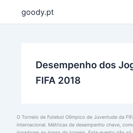
Skip
goody.pt
to
content
Desempenho dos Joga
FIFA 2018
O Torneio de Futebol Olímpico de Juventude da FIF
internacional. Métricas de desempenho chave, como 
jogadores ao longo do torneio. Este evento não 