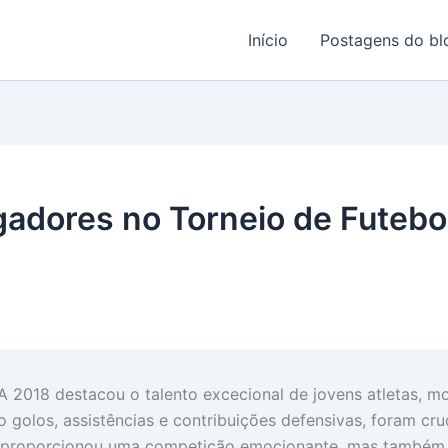
Início
Postagens do bl
dores no Torneio de Futebol 
A 2018 destacou o talento excecional de jovens atletas, m
golos, assistências e contribuições defensivas, foram cruc
só proporcionou uma competição emocionante, mas também 